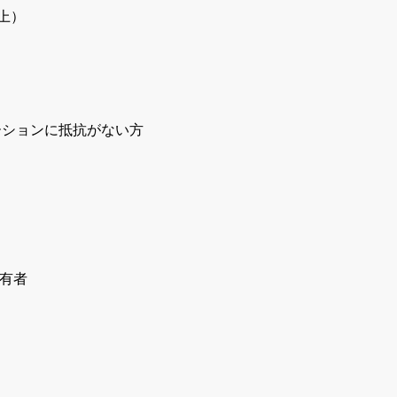
上）
ーションに抵抗がない方
）保有者