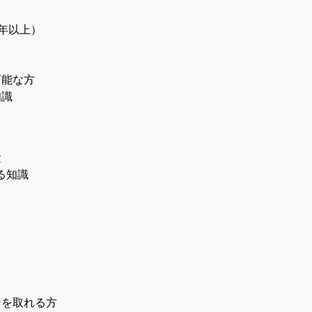
年以上）
可能な方
知識
験
る知識
ンを取れる方