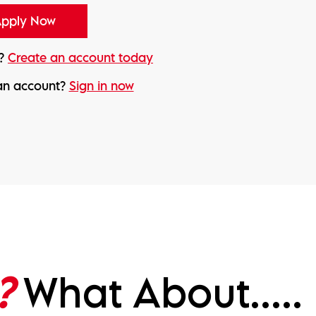
d?
Create an account today
an account?
Sign in now
?
What About.....