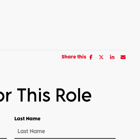
Share this
r This Role
Last Name