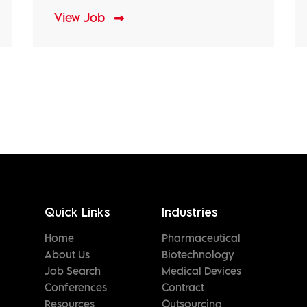
View Job
Quick Links
Industries
Home
Pharmaceutical
About Us
Biotechnology
Job Search
Medical Devices
Conferences
Contract
Resources
Outsourcing