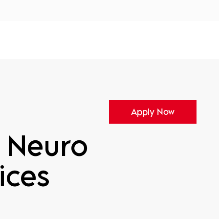
tors
Disciplines
Services
Conferences
Apply Now
- Neuro
ices