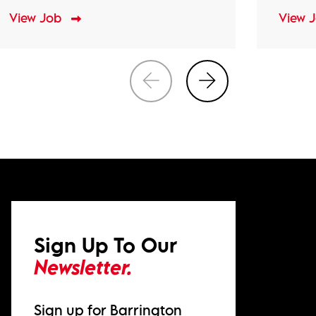
View Job
View 
Sign Up To Our
Newsletter.
Sign up for Barrington