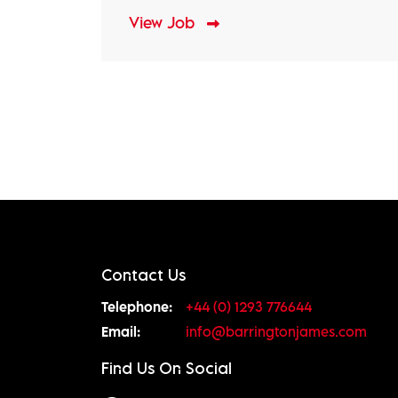
View Job
Contact Us
Telephone:
+44 (0) 1293 776644
Email:
info@barringtonjames.com
Find Us On Social