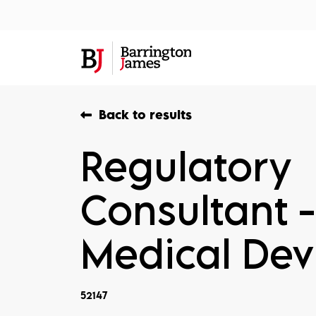
About Us
Sec
Back to results
Regulatory
Consultant 
Medical Dev
52147