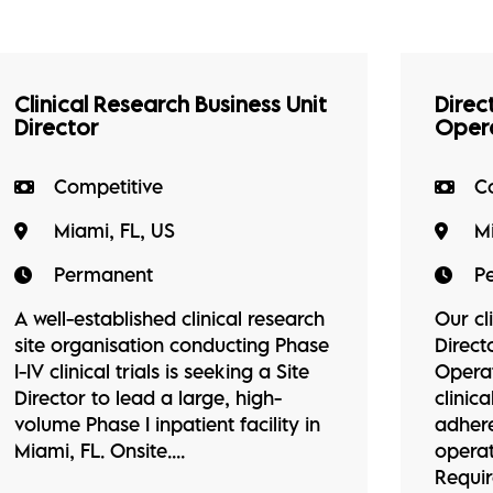
Clinical Research Business Unit
Direct
Director
Oper
Competitive
C
Miami, FL, US
Mi
Permanent
P
A well-established clinical research
Our cl
site organisation conducting Phase
Direct
I-IV clinical trials is seeking a Site
Operat
Director to lead a large, high-
clinica
volume Phase I inpatient facility in
adher
Miami, FL. Onsite....
operat
Require