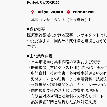
Posted: 05/06/2026
Tokyo, Japan
Permanent
【薬事コンサルタント（医療機器）】
■職務概要
医療機器領域における薬事コンサルタントと
いただきます。国内外の関係者と連携しなが
です。
■主な業務内容
・日本市場向け薬事戦略の立案および実行
・医療機器（主にクラスⅡ～Ⅲ）の承認・認証
・申請資料、技術文書、各種薬事関連資料の
・海外チームとの連携による申請資料・技術
・規制当局や認証機関とのコミュニケーショ
・国内規制要件の調査および変更管理対応
・市販後対応や関連法規制への対応サポート
・品質保証部門と連携した規制対応支援