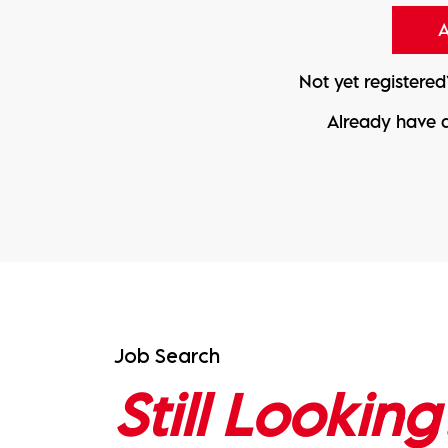
Not yet registere
Already have 
Job Search
Still Looking